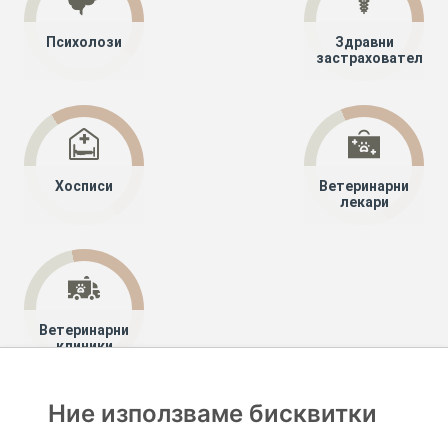
Психолози
Здравни
застрахователи
Хосписи
Ветеринарни
лекари
Ветеринарни
клиники
Ние използваме бисквитки
Хапче
Специалисти