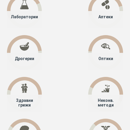
Лаборатории
Аптеки
Дрогерии
Оптики
Здравни
Неконв.
грижи
методи