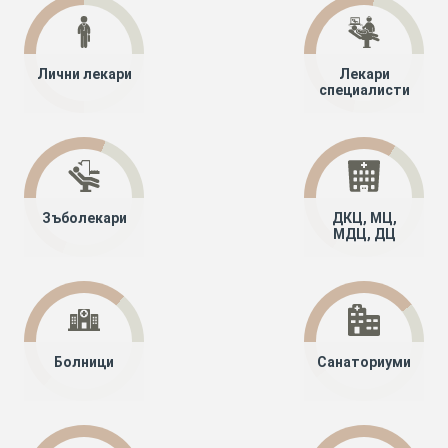
Лични лекари
Лекари
специалисти
Зъболекари
ДКЦ, МЦ,
МДЦ, ДЦ
Болници
Санаториуми