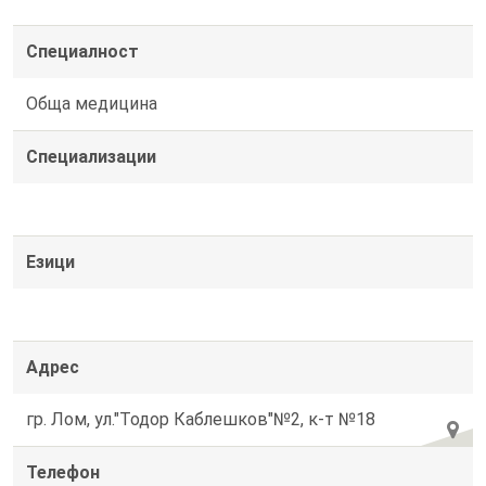
Специалност
Обща медицина
Специализации
Езици
Адрес
гр. Лом, ул."Тодор Каблешков"№2, к-т №18
Телефон