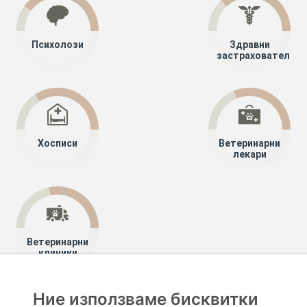
Психолози
Здравни
застрахователи
Хосписи
Ветеринарни
лекари
Ветеринарни
клиники
Ние използваме бисквитки
Хапче
Специалисти