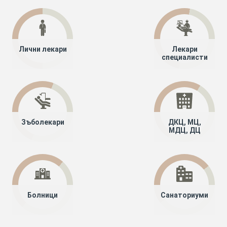
Лични лекари
Лекари
специалисти
Зъболекари
ДКЦ, МЦ,
МДЦ, ДЦ
Болници
Санаториуми