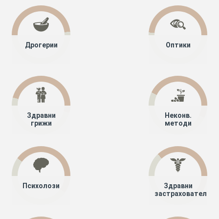
Дрогерии
Оптики
Здравни
Неконв.
грижи
методи
Психолози
Здравни
застрахователи