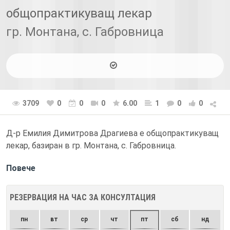
общопрактикуващ лекар
гр. Монтана, с. Габровница
3709
0
0
0
6.00
1
0
0
Д-р Емилия Димитрова Драгиева е общопрактикуващ
лекар, базиран в гр. Монтана, с. Габровница.
Повече
РЕЗЕРВАЦИЯ НА ЧАС ЗА КОНСУЛТАЦИЯ
пн
вт
ср
чт
пт
сб
нд