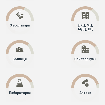
Зъболекари
ДКЦ, МЦ,
МДЦ, ДЦ
Болници
Санаториуми
Лаборатории
Аптеки