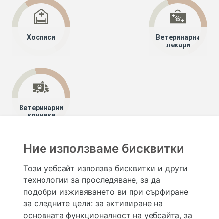
Хосписи
Ветеринарни
лекари
Ветеринарни
клиники
Ние използваме бисквитки
Хапче
Специалисти
Този уебсайт използва бисквитки и други
технологии за проследяване, за да
Hapche.bg НЕ е медицински, зравен или сроден специалист и НЕ дава медицински
консултации и здравни съвети. Hapche.bg НЕ се явява медицинска услуга и НЕ
подобри изживяването ви при сърфиране
осигурява диагноза и лечение. Hapche.bg НЕ препоръчва медицински и други здравни и
за следните цели:
за активиране на
сродни специалисти и заведения. Hapche.bg НЕ търгува с лекарствени продукти и
хранителни добавки. Информацията, публикувана в Hapche.bg, е предназначена да служи
основната функционалност на уебсайта
,
за
само и единствено за справочни цели. Същата се предоставя без всякаква гаранция за