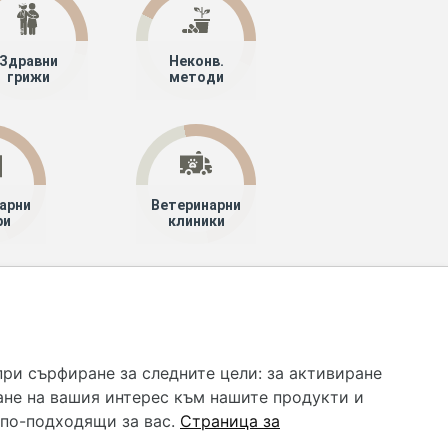
Здравни
Неконв.
грижи
методи
арни
Ветеринарни
ри
клиники
 услуга и НЕ осигурява диагноза и лечение. Hapche.bg
бавки. Информацията, публикувана в Hapche.bg, е
при сърфиране за следните цели:
за активиране
 при все че се полагат всички усилия за обновяване и
ане на вашия интерес към нашите продукти и
гностиката и самолечението могат да бъдат опасни за
като спешно, позвънете на денонощния безплатен
 по-подходящи за вас
.
Страница за
цинска помощ!