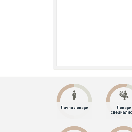
Лични лекари
Лекари
специали