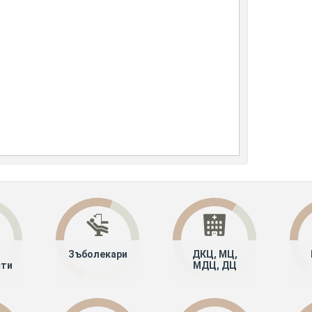
Зъболекари
ДКЦ, МЦ,
сти
МДЦ, ДЦ