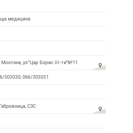
ща медицина
. Монтана, ул."Цар Борис III-ти"№11
6/303030; 066/303031
 Габровница, СЗС