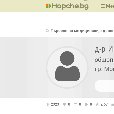
BETA
Ме
Търсене на
медицински, здравн
д-р 
общоп
гр. Мо
2323
0
0
0
2.67