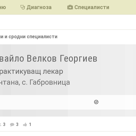
ню
Диагноза
Специалисти
и и сродни
специалисти
Ивайло Велков Георгиев
рактикуващ лекар
нтана, с. Габровница
3
3
1