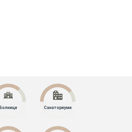
Болници
Санаториуми