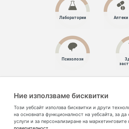
Лаборатории
Аптеки
Психолози
З
заст
Хапче
Специалисти
Ние използваме бисквитки
Hapche.bg НЕ е медицински, зравен или сроден специа
НЕ препоръчва медицински и други здравни и сро
Този уебсайт използва бисквитки и други технол
предназначена да служи само и единствено за справоч
на основната функционалност на уебсайта
,
за да
допълване на данните и за коригиране на неточности
вашето здраве! При поява на симптом(и) на заб
услуги и за персонализиране на маркетинговите
общоевропейс
поверителност