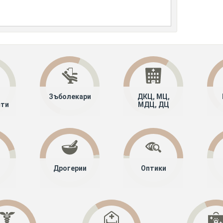
Зъболекари
ДКЦ, МЦ,
сти
МДЦ, ДЦ
Дрогерии
Оптики