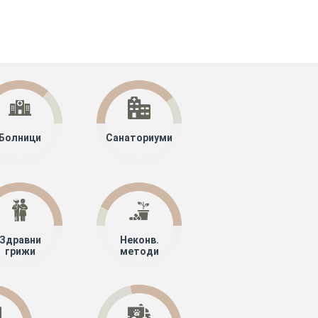
Болници
Санаториуми
Здравни
Неконв.
грижи
методи