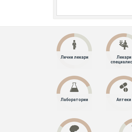
Лични лекари
Лекари
специали
Лаборатории
Аптеки