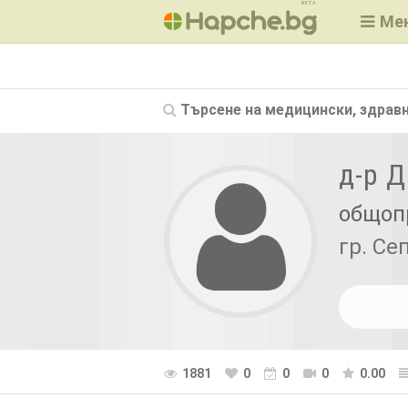
BETA
Ме
Търсене на
медицински, здравн
д-р 
общоп
гр. Се
1881
0
0
0
0.00