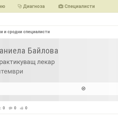
ню
Диагноза
Специалисти
и и сродни
специалисти
Даниела Байлова
рактикуващ лекар
птември
0
0
0