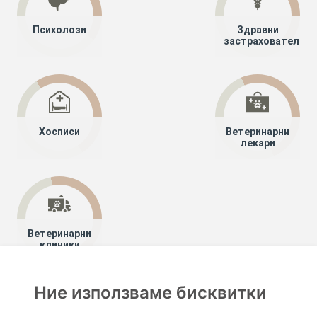
Психолози
Здравни
застрахователи
Хосписи
Ветеринарни
лекари
Ветеринарни
клиники
Ние използваме бисквитки
Хапче
Специалисти