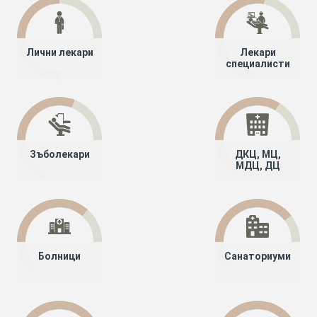
Лични лекари
Лекари
специалисти
Зъболекари
ДКЦ, МЦ,
МДЦ, ДЦ
Болници
Санаториуми