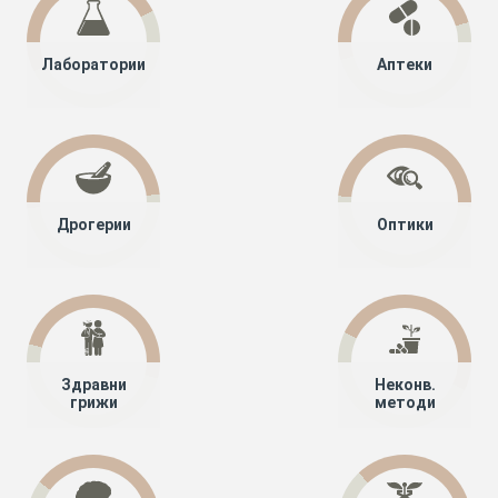
Лаборатории
Аптеки
Дрогерии
Оптики
Здравни
Неконв.
грижи
методи