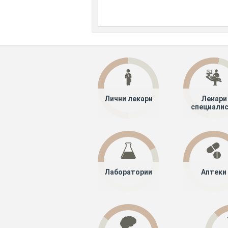
Лични лекари
Лекари
специали
Лаборатории
Аптеки