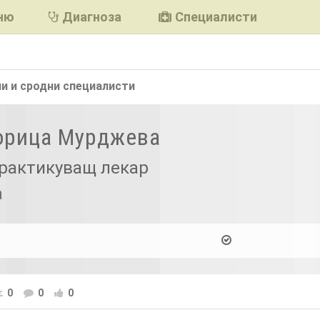
ню
Диагноза
Специалисти
и и сродни
специалисти
Горица Мурджева
рактикуващ лекар
а
0
0
0