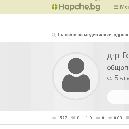
BETA
Ме
Търсене на
медицински, здравн
д-р 
общоп
с. Бът
1527
0
0
0
0.00