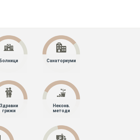
Болници
Санаториуми
Здравни
Неконв.
грижи
методи