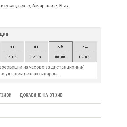
куващ лекар, базиран в с. Бъта.
АЦИЯ
чт
пт
сб
нд
06.08.
07.08.
08.08.
09.08.
езервации на часове за дистанционни/
нсултации не е активирана.
ТЗИВИ
ДОБАВЯНЕ НА ОТЗИВ