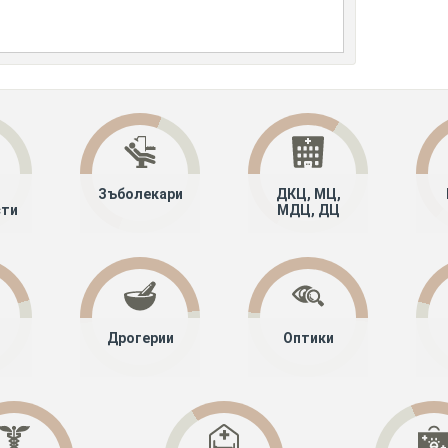
Зъболекари
ДКЦ, МЦ,
сти
МДЦ, ДЦ
Дрогерии
Оптики