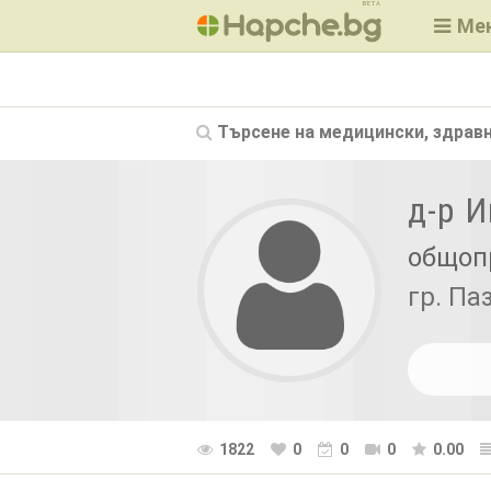
BETA
Ме
Търсене на
медицински, здравн
д-р 
общоп
гр. П
1822
0
0
0
0.00