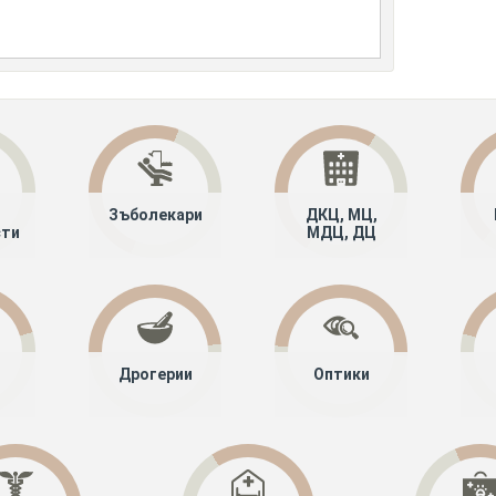
Зъболекари
ДКЦ, МЦ,
сти
МДЦ, ДЦ
Дрогерии
Оптики