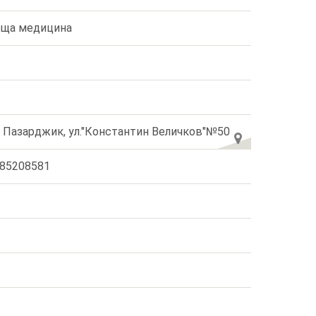
ща медицина
. Пазарджик, ул."Константин Величков"№50
85208581