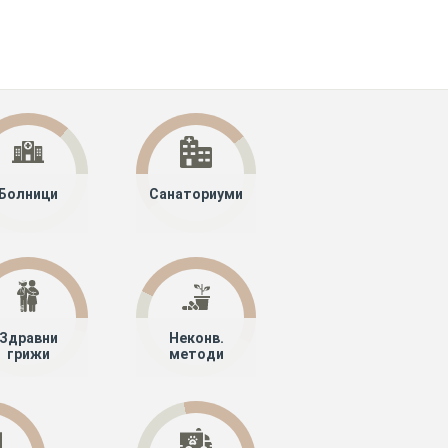
Болници
Санаториуми
Здравни
Неконв.
грижи
методи