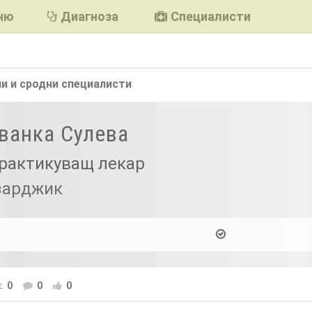
ню
Диагноза
Специалисти
и и сродни
специалисти
Иванка Сулева
рактикуващ лекар
азарджик
0
0
0