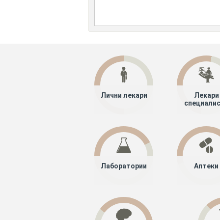
Лични лекари
Лекари
специали
Лаборатории
Аптеки