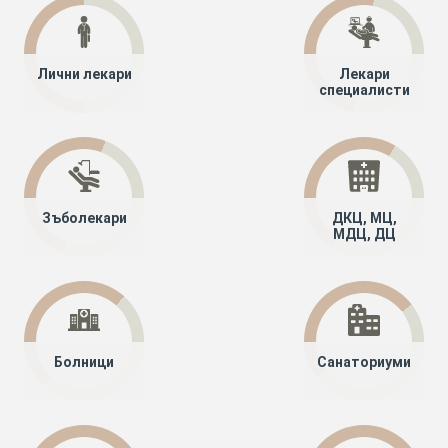
Лични лекари
Лекари
специалисти
Зъболекари
ДКЦ, МЦ,
МДЦ, ДЦ
Болници
Санаториуми