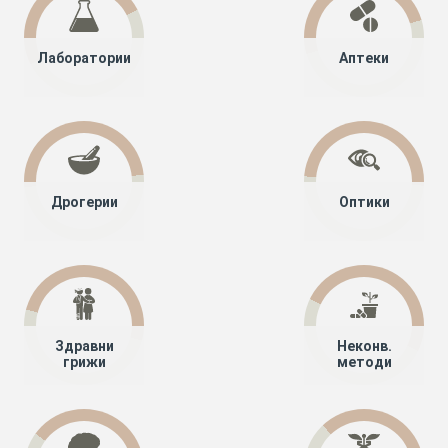
Лаборатории
Аптеки
Дрогерии
Оптики
Здравни
Неконв.
грижи
методи