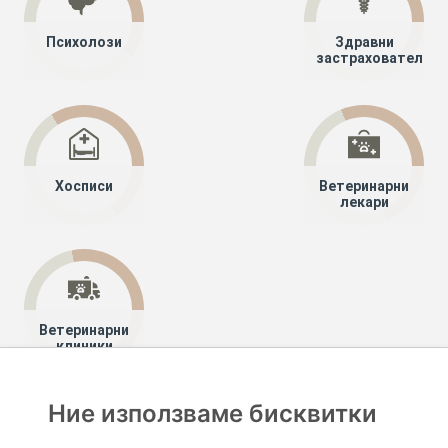
Психолози
Здравни
застрахователи
Хосписи
Ветеринарни
лекари
Ветеринарни
клиники
Ние използваме бисквитки
Хапче
Специалисти