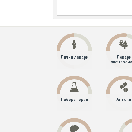
Лични лекари
Лекари
специали
Лаборатории
Аптеки