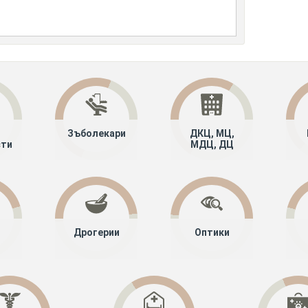
Зъболекари
ДКЦ, МЦ,
сти
МДЦ, ДЦ
Дрогерии
Оптики