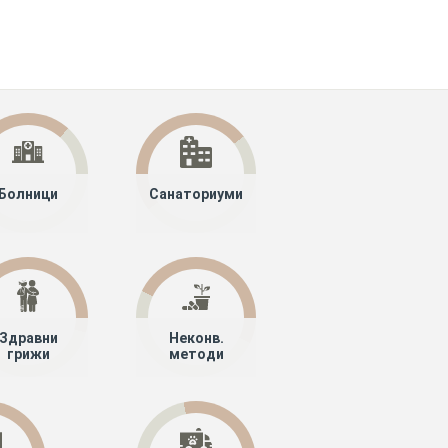
Болници
Санаториуми
Здравни
Неконв.
грижи
методи