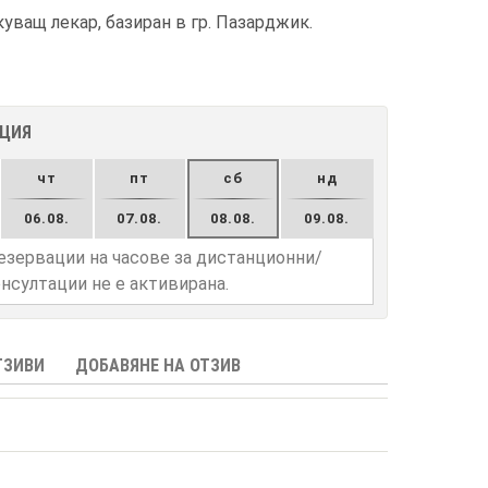
уващ лекар, базиран в гр. Пазарджик.
АЦИЯ
чт
пт
сб
нд
06.08.
07.08.
08.08.
09.08.
езервации на часове за дистанционни/
нсултации не е активирана.
ТЗИВИ
ДОБАВЯНЕ НА ОТЗИВ