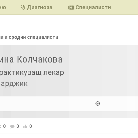
ню
Диагноза
Специалисти
и и сродни
специалисти
Нина Колчакова
рактикуващ лекар
азарджик
0
0
0