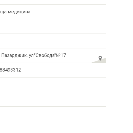
ща медицина
. Пазарджик, ул."Свобода"№17
88493312