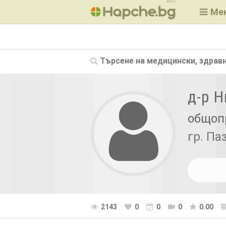
BETA
Ме
Търсене на
медицински, здравн
д-р 
общоп
гр. П
2143
0
0
0
0.00