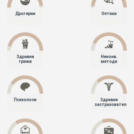
Дрогерии
Оптики
Здравни
Неконв.
грижи
методи
Психолози
Здравни
застрахователи