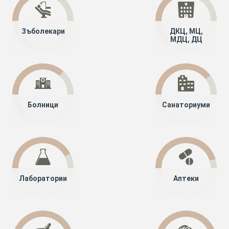
Зъболекари
ДКЦ, МЦ,
МДЦ, ДЦ
Болници
Санаториуми
Лаборатории
Аптеки