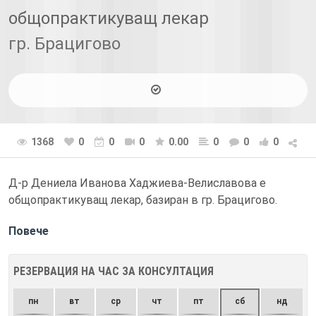
общопрактикуващ лекар
гр. Брацигово
1368
0
0
0
0.00
0
0
0
Д-р Дениела Иванова Хаджиева-Велиславова е
общопрактикуващ лекар, базиран в гр. Брацигово.
Повече
РЕЗЕРВАЦИЯ НА ЧАС ЗА КОНСУЛТАЦИЯ
пн
вт
ср
чт
пт
сб
нд