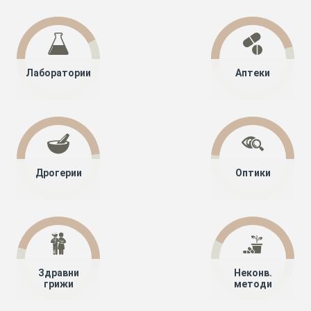
Лаборатории
Аптеки
Дрогерии
Оптики
Здравни
Неконв.
грижи
методи