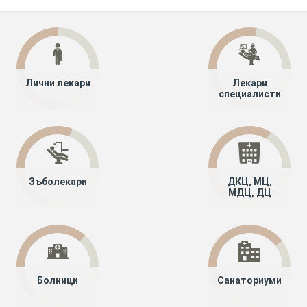
Лични лекари
Лекари
специалисти
Зъболекари
ДКЦ, МЦ,
МДЦ, ДЦ
Болници
Санаториуми