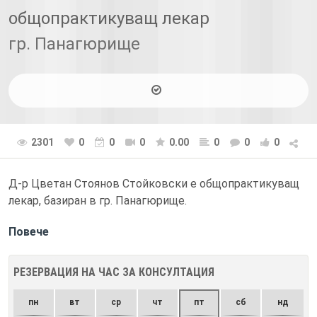
общопрактикуващ лекар
гр. Панагюрище
2301
0
0
0
0.00
0
0
0
Д-р Цветан Стоянов Стойковски е общопрактикуващ
лекар, базиран в гр. Панагюрище.
Повече
РЕЗЕРВАЦИЯ НА ЧАС ЗА КОНСУЛТАЦИЯ
пн
вт
ср
чт
пт
сб
нд