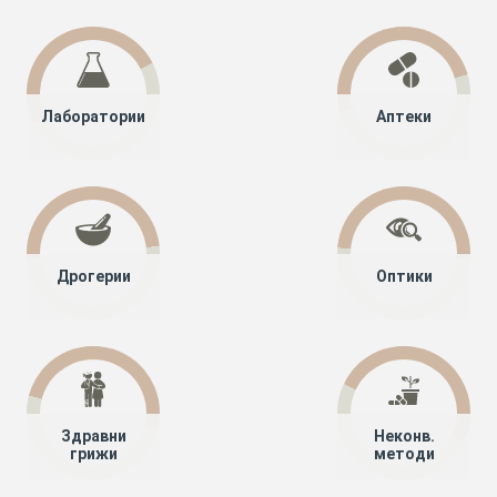
Лаборатории
Аптеки
Дрогерии
Оптики
Здравни
Неконв.
грижи
методи