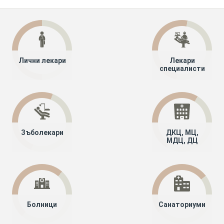
Лични лекари
Лекари
специалисти
Зъболекари
ДКЦ, МЦ,
МДЦ, ДЦ
Болници
Санаториуми