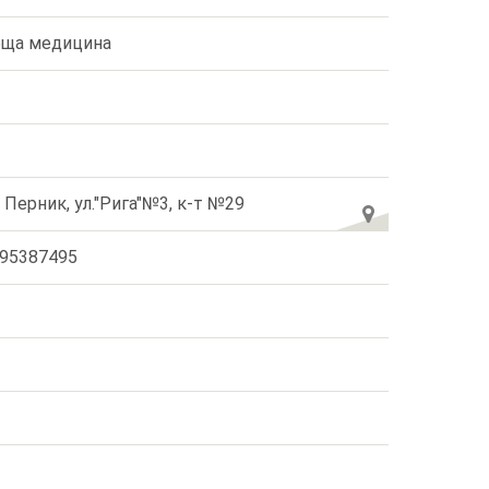
ща медицина
. Перник, ул."Рига"№3, к-т №29
95387495