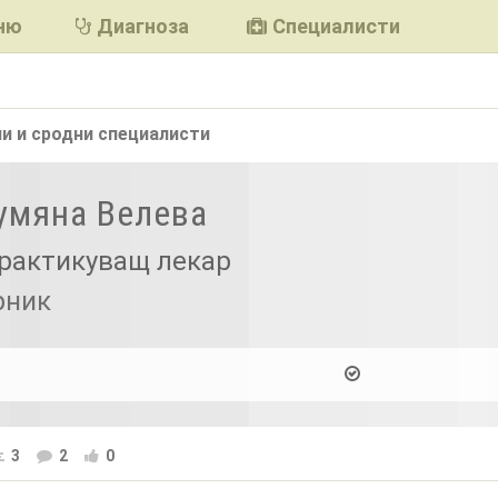
ню
Диагноза
Специалисти
и и сродни
специалисти
Румяна Велева
рактикуващ лекар
рник
3
2
0