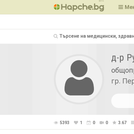
BETA
Ме
Търсене на
медицински, здравн
д-р 
общоп
гр. Пе
5393
1
0
0
3.67