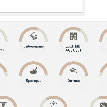
Зъболекари
ДКЦ, МЦ,
сти
МДЦ, ДЦ
Дрогерии
Оптики