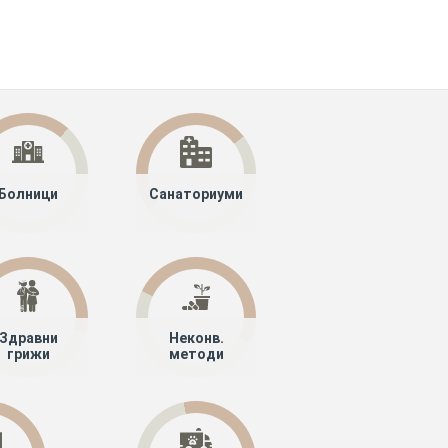
Болници
Санаториуми
Здравни
Неконв.
грижи
методи