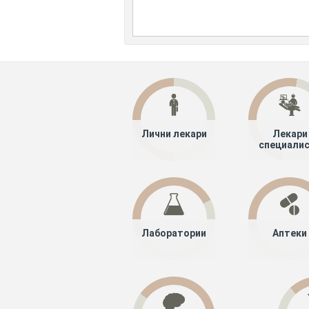
Лични лекари
Лекари
специали
Лаборатории
Аптеки