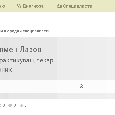
ню
Диагноза
Специалисти
и и сродни
специалисти
Илмен Лазов
рактикуващ лекар
рник
0
0
0