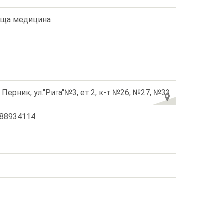
ща медицина
. Перник, ул."Рига"№3, ет.2, к-т №26, №27, №33
88934114