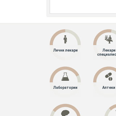
Лични лекари
Лекари
специали
Лаборатории
Аптеки