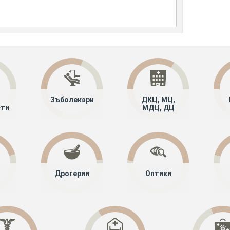
Зъболекари
ДКЦ, МЦ,
сти
МДЦ, ДЦ
Дрогерии
Оптики