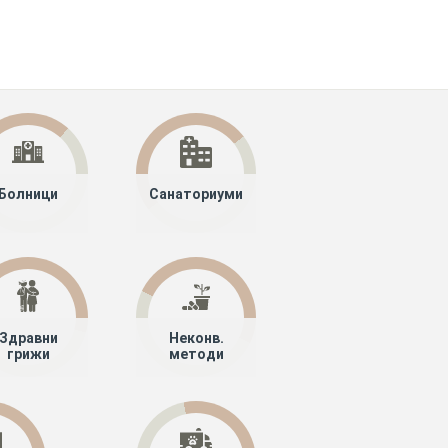
Болници
Санаториуми
Здравни
Неконв.
грижи
методи