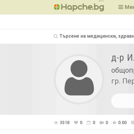
BETA
Ме
Търсене на
медицински, здравн
д-р 
общоп
гр. Пе
3518
0
0
0
0.00