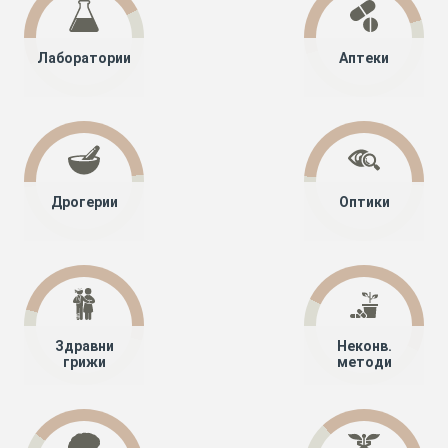
Лаборатории
Аптеки
Дрогерии
Оптики
Здравни
Неконв.
грижи
методи