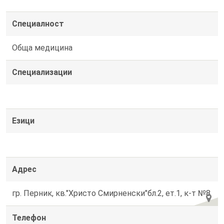
Специалност
Обща медицина
Специализации
Езици
Адрес
гр. Перник, кв."Христо Смирненски"бл.2, ет.1, к-т №8
Телефон