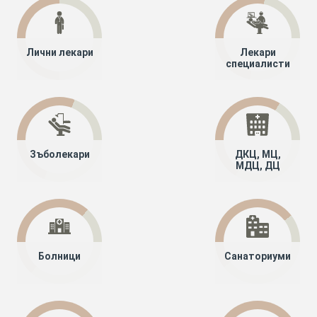
Лични лекари
Лекари
специалисти
Зъболекари
ДКЦ, МЦ,
МДЦ, ДЦ
Болници
Санаториуми