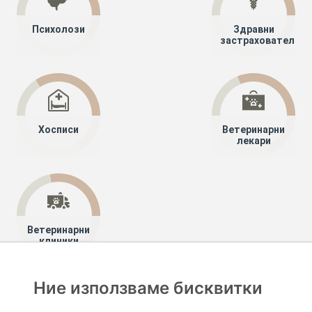
Психолози
Здравни
застрахователи
Хосписи
Ветеринарни
лекари
Ветеринарни
клиники
Ние използваме бисквитки
Хапче
Специалисти