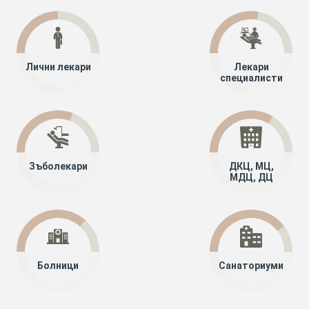
Лични лекари
Лекари
специалисти
Зъболекари
ДКЦ, МЦ,
МДЦ, ДЦ
Болници
Санаториуми