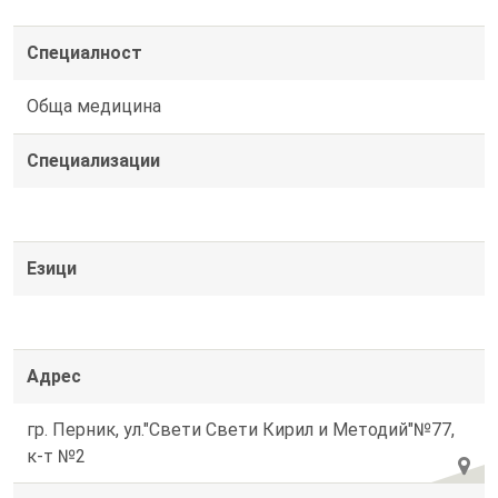
Специалност
Обща медицина
Специализации
Езици
Адрес
гр. Перник, ул."Свети Свети Кирил и Методий"№77,
к-т №2