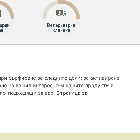
арни
Ветеринарни
ри
клиники
 услуга и НЕ осигурява диагноза и лечение. Hapche.bg
бавки. Информацията, публикувана в Hapche.bg, е
при сърфиране за следните цели:
за активиране
 при все че се полагат всички усилия за обновяване и
ане на вашия интерес към нашите продукти и
гностиката и самолечението могат да бъдат опасни за
като спешно, позвънете на денонощния безплатен
 по-подходящи за вас
.
Страница за
цинска помощ!
редпочитания за „бисквитки“
•
Контакти