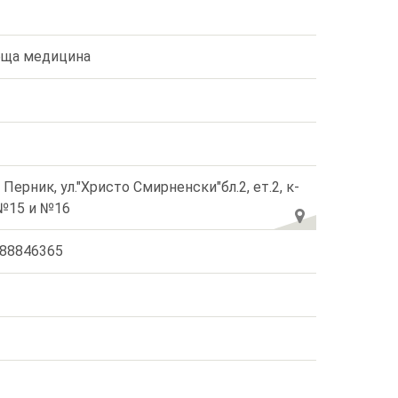
ща медицина
. Перник, ул."Христо Смирненски"бл.2, ет.2, к-
№15 и №16
88846365