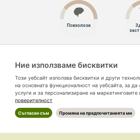
Психолози
З
заст
Хапче
Специалисти
Ние използваме бисквитки
Hapche.bg НЕ е медицински, зравен или сроден специа
НЕ препоръчва медицински и други здравни и сро
Този уебсайт използва бисквитки и други технол
предназначена да служи само и единствено за справоч
на основната функционалност на уебсайта
,
за да
допълване на данните и за коригиране на неточности
вашето здраве! При поява на симптом(и) на заб
услуги и за персонализиране на маркетинговите
общоевропейс
поверителност
Съгласен съм
Промяна на предпочитанията ми
©
2026 Hapche.bg
•
Общи условия
•
По