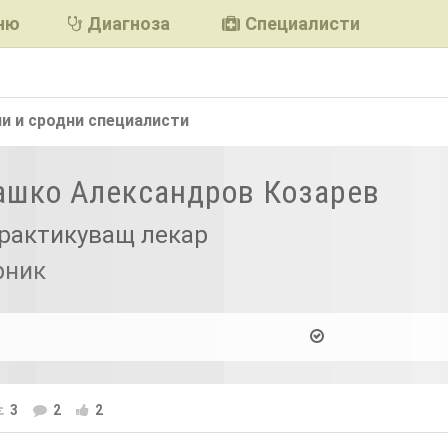
ню
Диагноза
Специалисти
и и сродни
специалисти
Ташко Александров Козарев
рактикуващ лекар
рник
3
2
2