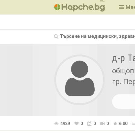
BETA
Ме
Търсене на
медицински, здравн
д-р 
общоп
гр. Пе
4929
0
0
0
6.00