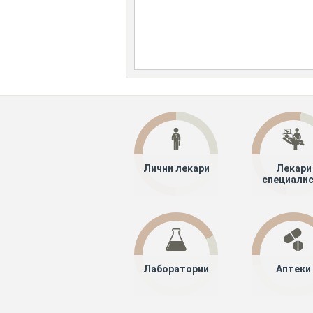
Лични лекари
Лекари
специали
Лаборатории
Аптеки