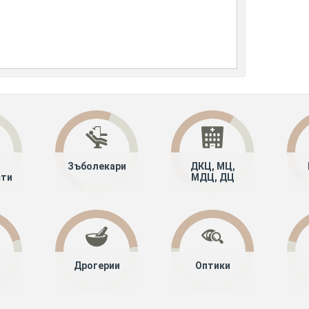
Зъболекари
ДКЦ, МЦ,
сти
МДЦ, ДЦ
Дрогерии
Оптики