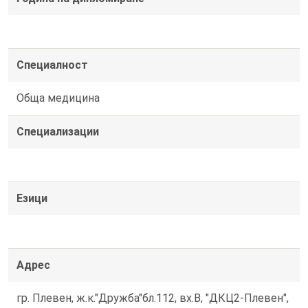
Специалност
Обща медицина
Специализации
Езици
Адрес
гр. Плевен, ж.к."Дружба"бл.112, вх.В, "ДКЦ2-Плевен",