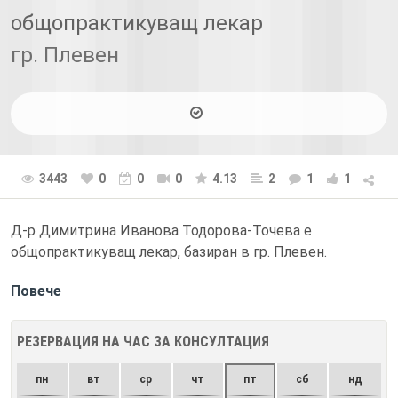
общопрактикуващ лекар
гр. Плевен
3443
0
0
0
4.13
2
1
1
Д-р Димитрина Иванова Тодорова-Точева е
общопрактикуващ лекар, базиран в гр. Плевен.
Повече
РЕЗЕРВАЦИЯ НА ЧАС ЗА КОНСУЛТАЦИЯ
пн
вт
ср
чт
пт
сб
нд