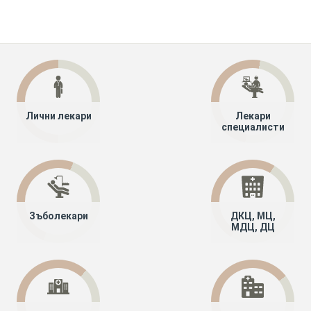
Лични лекари
Лекари
специалисти
Зъболекари
ДКЦ, МЦ,
МДЦ, ДЦ