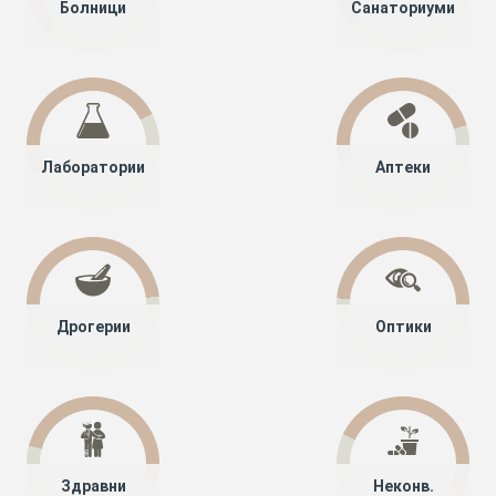
Болници
Санаториуми
Лаборатории
Аптеки
Дрогерии
Оптики
Здравни
Неконв.