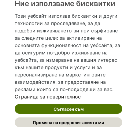
Ние използваме бисквитки
Хапче
Специалисти
Този уебсайт използва бисквитки и други
технологии за проследяване, за да
Hapche.bg НЕ е медицински, зравен или сроден специалист и НЕ дава медицински
консултации и здравни съвети. Hapche.bg НЕ се явява медицинска услуга и НЕ
подобри изживяването ви при сърфиране
осигурява диагноза и лечение. Hapche.bg НЕ препоръчва медицински и други здравни и
за следните цели:
за активиране на
сродни специалисти и заведения. Hapche.bg НЕ търгува с лекарствени продукти и
хранителни добавки. Информацията, публикувана в Hapche.bg, е предназначена да служи
основната функционалност на уебсайта
,
за
само и единствено за справочни цели. Същата се предоставя без всякаква гаранция за
да осигурим по-добро изживяване на
актуалност, изчерпателност и точност, при все че се полагат всички усилия за обновяване
и допълване на данните и за коригиране на неточностите. При никакви обстоятелства НЕ
уебсайта
,
за измерване на вашия интерес
се самодиагностицирайте и НЕ се самолекувайте – самодиагностиката и самолечението
към нашите продукти и услуги и за
могат да бъдат опасни за вашето здраве! При поява на симптом(и) на заболяване
неотложно потърсете правоспособен лекар! Ако преценявате своето (нечие) състояние
персонализиране на маркетинговите
като спешно, позвънете на денонощния безплатен общоевропейски телефонен номер за
взаимодействия
,
за предоставяне на
спешни повиквания 112 за връзка с местния център за спешна медицинска помощ!
реклами които са по-подходящи за вас
.
Страница за поверителност
©
2026 Hapche.bg
Съгласен съм
Общи условия
Политика за защита на личните данни
Промяна на предпочитанията ми
Предпочитания за поверителност
Предпочитания за „бисквитки“
Контакти