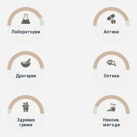
Лаборатории
Аптеки
Дрогерии
Оптики
Здравни
Неконв.
грижи
методи