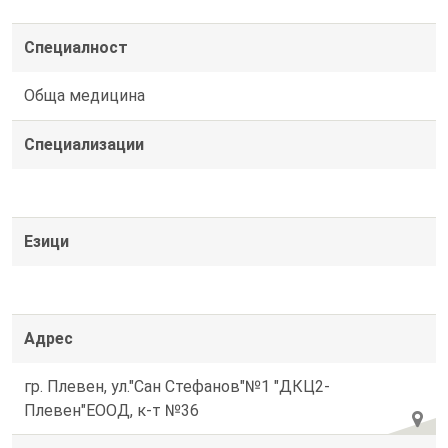
Специалност
Обща медицина
Специализации
Езици
Адрес
гр. Плевен, ул."Сан Стефанов"№1 "ДКЦ2-
Плевен"ЕООД, к-т №36