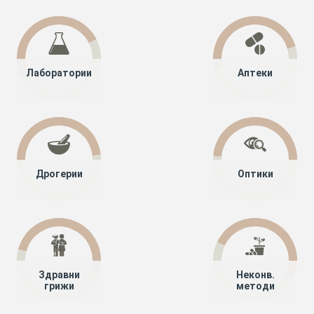
Лаборатории
Аптеки
Дрогерии
Оптики
Здравни
Неконв.
грижи
методи