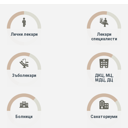
Лични лекари
Лекари
специалисти
Зъболекари
ДКЦ, МЦ,
МДЦ, ДЦ
Болници
Санаториуми