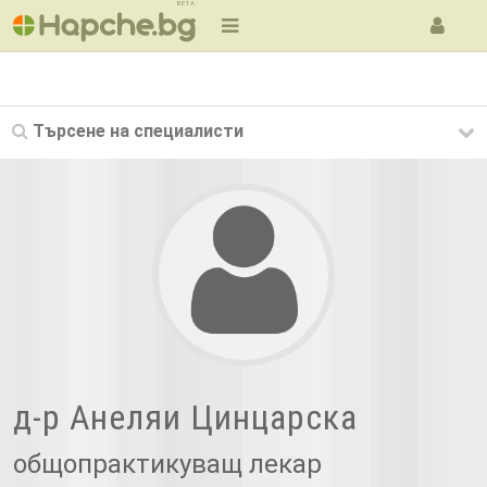
BETA
Търсене на
специалисти
д-р Анеляи Цинцарска
общопрактикуващ лекар