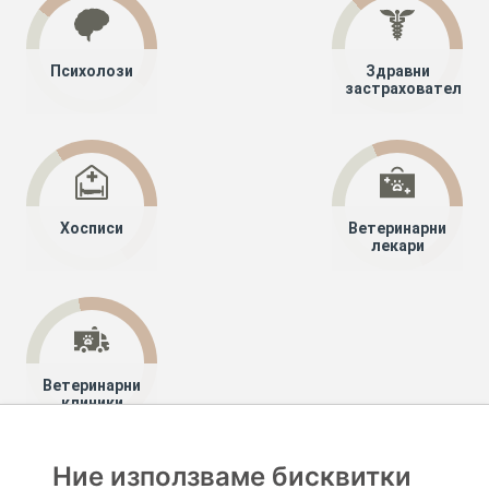
Психолози
Здравни
застрахователи
Хосписи
Ветеринарни
лекари
Ветеринарни
клиники
Ние използваме бисквитки
Хапче
Специалисти