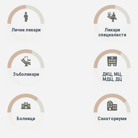
Лични лекари
Лекари
специалисти
Зъболекари
ДКЦ, МЦ,
МДЦ, ДЦ
Болници
Санаториуми