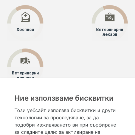
Хосписи
Ветеринарни
лекари
Ветеринарни
клиники
Ние използваме бисквитки
Хапче
Специалисти
Този уебсайт използва бисквитки и други
технологии за проследяване, за да
Hapche.bg НЕ е медицински, зравен или сроден специалист и НЕ дава медицински
консултации и здравни съвети. Hapche.bg НЕ се явява медицинска услуга и НЕ
подобри изживяването ви при сърфиране
осигурява диагноза и лечение. Hapche.bg НЕ препоръчва медицински и други здравни и
за следните цели:
за активиране на
сродни специалисти и заведения. Hapche.bg НЕ търгува с лекарствени продукти и