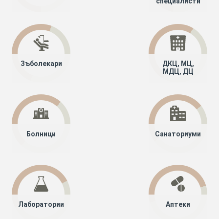
специалисти
Зъболекари
ДКЦ, МЦ,
МДЦ, ДЦ
Болници
Санаториуми
Лаборатории
Аптеки