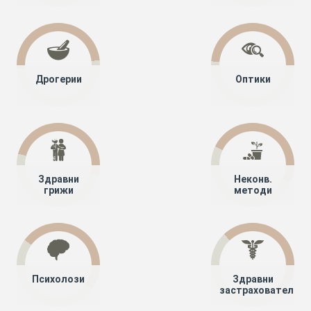
Дрогерии
Оптики
Здравни
Неконв.
грижи
методи
Психолози
Здравни
застрахователи