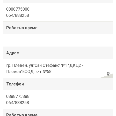
0888775888
064/888258
Работно време
Адрес
гр. Плевен, ул."Сан Стефано"№1 "ДКЦ2 -
Плевен"ЕООД, к-т №58
Телефон
0888775888
064/888258
Работно време