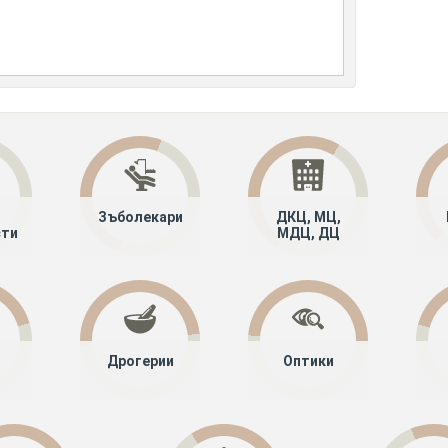
Зъболекари
ДКЦ, МЦ,
сти
МДЦ, ДЦ
Дрогерии
Оптики