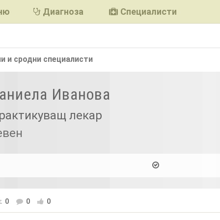
ню
Диагноза
Специалисти
и и сродни
специалисти
Даниела Иванова
рактикуващ лекар
евен
0
0
0