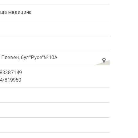
ща медицина
. Плевен, бул."Русе"№10А
83387149
4/819950