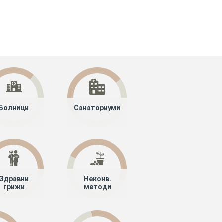
Болници
Санаториуми
Здравни
Неконв.
грижи
методи