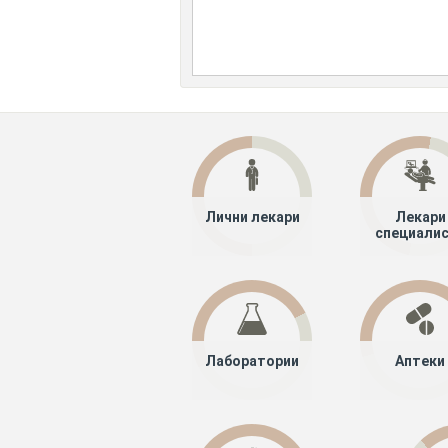
Лични лекари
Лекари
специали
Лаборатории
Аптеки