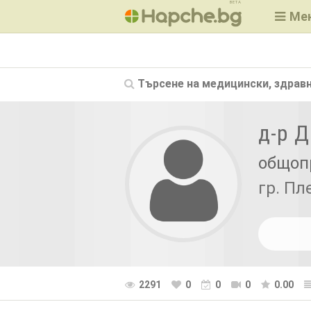
BETA
Ме
Търсене на
медицински, здравн
д-р 
общоп
гр. Пл
2291
0
0
0
0.00