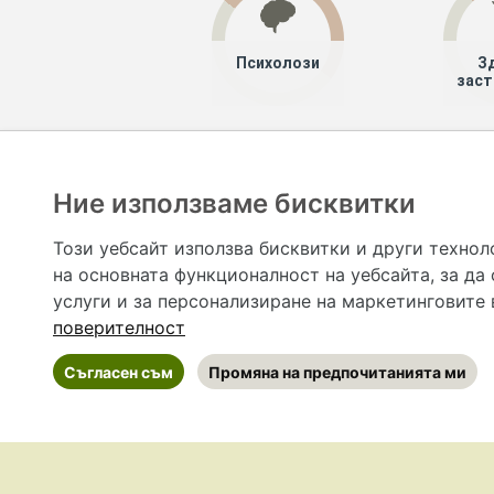
Психолози
З
заст
Хапче
Специалисти
Ние използваме бисквитки
Hapche.bg НЕ е медицински, зравен или сроден специа
НЕ препоръчва медицински и други здравни и сро
Този уебсайт използва бисквитки и други технол
предназначена да служи само и единствено за справоч
на основната функционалност на уебсайта
,
за да
допълване на данните и за коригиране на неточности
вашето здраве! При поява на симптом(и) на заб
услуги и за персонализиране на маркетинговите
общоевропейс
поверителност
Съгласен съм
Промяна на предпочитанията ми
©
2026 Hapche.bg
•
Общи условия
•
По