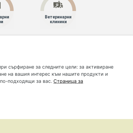
арни
Ветеринарни
ри
клиники
 услуга и НЕ осигурява диагноза и лечение. Hapche.bg
бавки. Информацията, публикувана в Hapche.bg, е
при сърфиране за следните цели:
за активиране
 при все че се полагат всички усилия за обновяване и
ане на вашия интерес към нашите продукти и
гностиката и самолечението могат да бъдат опасни за
като спешно, позвънете на денонощния безплатен
 по-подходящи за вас
.
Страница за
цинска помощ!
редпочитания за „бисквитки“
•
Контакти