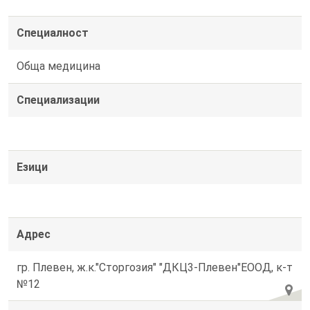
Специалност
Обща медицина
Специализации
Езици
Адрес
гр. Плевен, ж.к."Сторгозия" "ДКЦ3-Плевен"ЕООД, к-т
№12