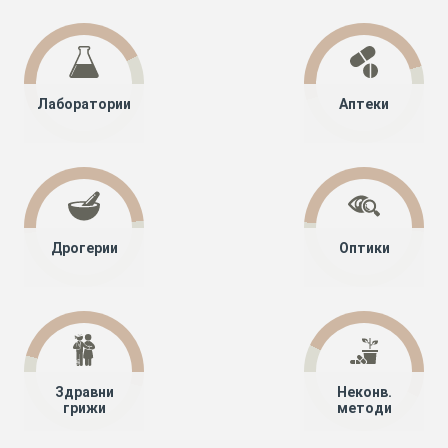
Лаборатории
Аптеки
Дрогерии
Оптики
Здравни
Неконв.
грижи
методи