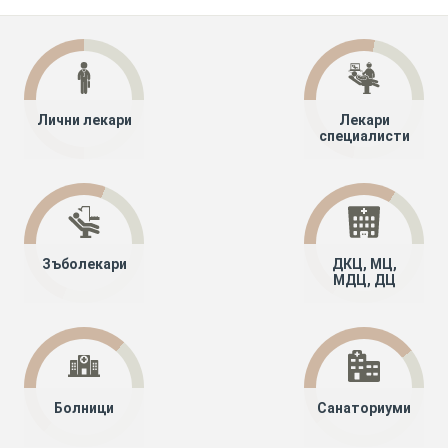
Лични лекари
Лекари
специалисти
Зъболекари
ДКЦ, МЦ,
МДЦ, ДЦ
Болници
Санаториуми