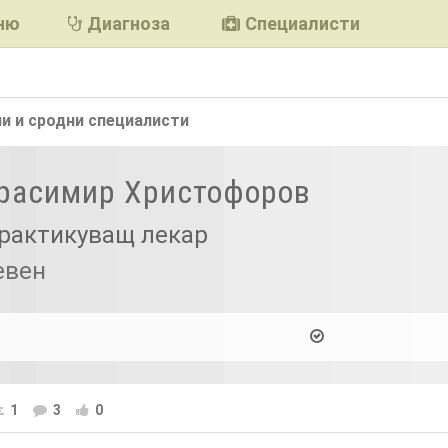
ню
Диагноза
Специалисти
и и сродни
специалисти
Красимир Христофоров
рактикуващ лекар
евен
1
3
0