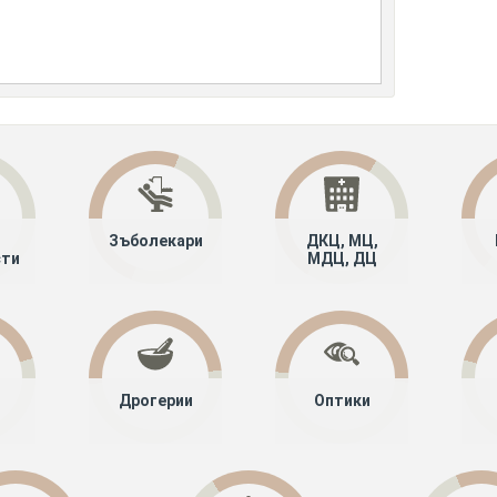
Зъболекари
ДКЦ, МЦ,
сти
МДЦ, ДЦ
Дрогерии
Оптики