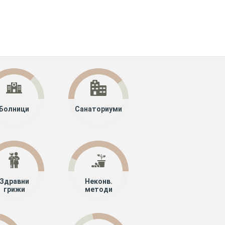
Болници
Санаториуми
Здравни
Неконв.
грижи
методи