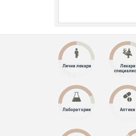
Лични лекари
Лекари
специали
Лаборатории
Аптеки