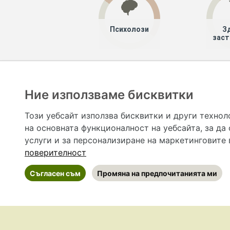
Психолози
З
заст
Хапче
Специалисти
Ние използваме бисквитки
Hapche.bg НЕ е медицински, зравен или сроден специа
НЕ препоръчва медицински и други здравни и сро
Този уебсайт използва бисквитки и други технол
предназначена да служи само и единствено за справоч
на основната функционалност на уебсайта
,
за да
допълване на данните и за коригиране на неточности
вашето здраве! При поява на симптом(и) на заб
услуги и за персонализиране на маркетинговите
общоевропейс
поверителност
Съгласен съм
Промяна на предпочитанията ми
©
2026 Hapche.bg
•
Общи условия
•
По