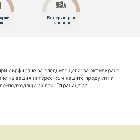
арни
Ветеринарни
ри
клиники
 услуга и НЕ осигурява диагноза и лечение. Hapche.bg
бавки. Информацията, публикувана в Hapche.bg, е
при сърфиране за следните цели:
за активиране
 при все че се полагат всички усилия за обновяване и
ане на вашия интерес към нашите продукти и
гностиката и самолечението могат да бъдат опасни за
като спешно, позвънете на денонощния безплатен
 по-подходящи за вас
.
Страница за
цинска помощ!
редпочитания за „бисквитки“
•
Контакти