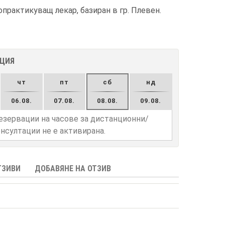
рактикуващ лекар, базиран в гр. Плевен.
АЦИЯ
чт
пт
сб
нд
06.08.
07.08.
08.08.
09.08.
езервации на часове за дистанционни/
нсултации не е активирана.
ТЗИВИ
ДОБАВЯНЕ НА ОТЗИВ