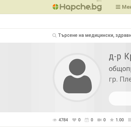
BETA
Ме
Търсене на
медицински, здравн
д-р 
общоп
гр. Пл
4784
0
0
0
1.00