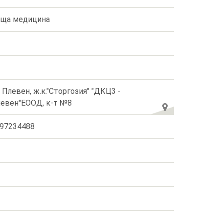
ща медицина
. Плевен, ж.к."Сторгозия" "ДКЦ3 -
евен"ЕООД, к-т №8
97234488