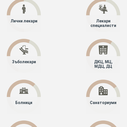
Лични лекари
Лекари
специалисти
Зъболекари
ДКЦ, МЦ,
МДЦ, ДЦ
Болници
Санаториуми