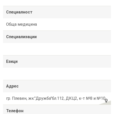
Специалност
Обща медицина
Специализации
Езици
Адрес
гр. Плевен, жк."Дружба"бл.112, ДКЦ2, к-т №8 и №10
Телефон