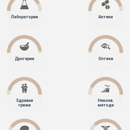
Лаборатории
Аптеки
Дрогерии
Оптики
Здравни
Неконв.
грижи
методи