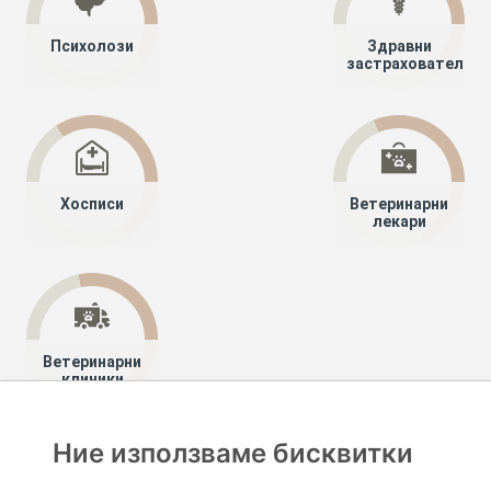
Психолози
Здравни
застрахователи
Хосписи
Ветеринарни
лекари
Ветеринарни
клиники
Ние използваме бисквитки
Хапче
Специалисти