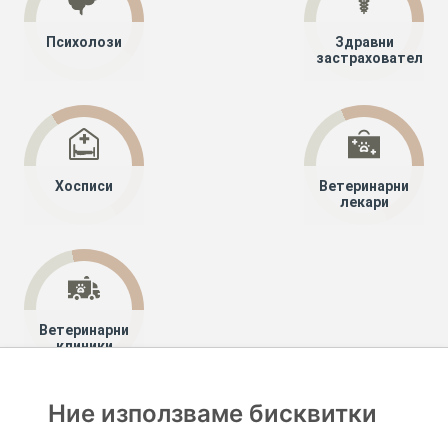
Психолози
Здравни
застрахователи
Хосписи
Ветеринарни
лекари
Ветеринарни
клиники
Ние използваме бисквитки
Хапче
Специалисти