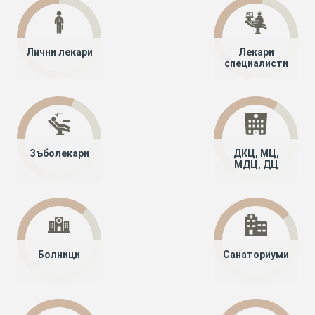
Лични лекари
Лекари
специалисти
Зъболекари
ДКЦ, МЦ,
МДЦ, ДЦ
Болници
Санаториуми