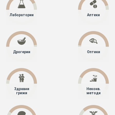
Лаборатории
Аптеки
Дрогерии
Оптики
Здравни
Неконв.
грижи
методи