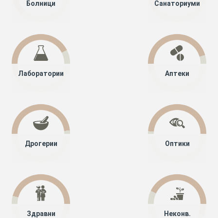
Болници
Санаториуми
Лаборатории
Аптеки
Дрогерии
Оптики
Здравни
Неконв.