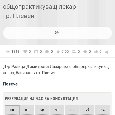
общопрактикуващ лекар
гр. Плевен
1813
0
0
0
0.00
0
0
0
Д-р Ралица Димитрова Лазарова е общопрактикуващ
лекар, базиран в гр. Плевен.
Повече
РЕЗЕРВАЦИЯ НА ЧАС ЗА КОНСУЛТАЦИЯ
пн
вт
ср
чт
пт
сб
нд