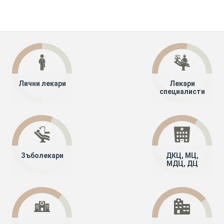
Лични лекари
Лекари
специалисти
Зъболекари
ДКЦ, МЦ,
МДЦ, ДЦ