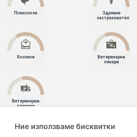
Психолози
Здравни
застрахователи
Хосписи
Ветеринарни
лекари
Ветеринарни
клиники
Ние използваме бисквитки
Хапче
Специалисти