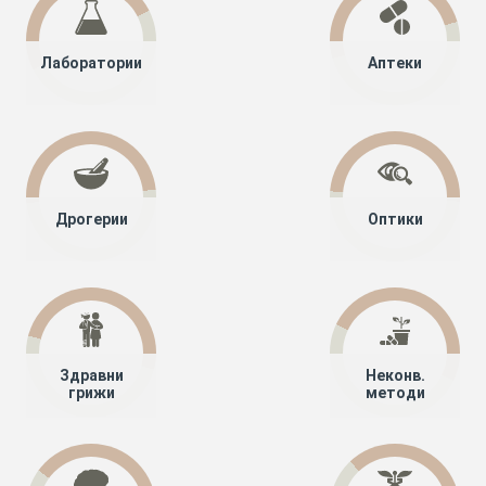
Лаборатории
Аптеки
Дрогерии
Оптики
Здравни
Неконв.
грижи
методи