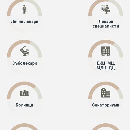
Лични лекари
Лекари
специалисти
Зъболекари
ДКЦ, МЦ,
МДЦ, ДЦ
Болници
Санаториуми