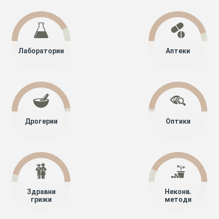
Лаборатории
Аптеки
Дрогерии
Оптики
Здравни
Неконв.
грижи
методи