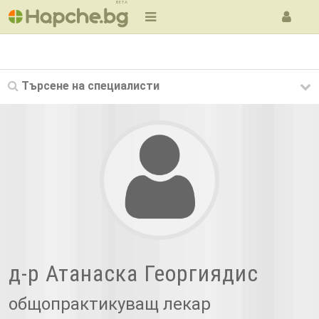
BETA
Търсене на
специалисти
д-р Атанаска Георгиядис
общопрактикуващ лекар