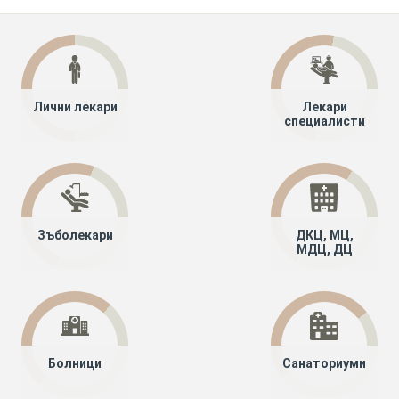
Лични лекари
Лекари
специалисти
Зъболекари
ДКЦ, МЦ,
МДЦ, ДЦ
Болници
Санаториуми