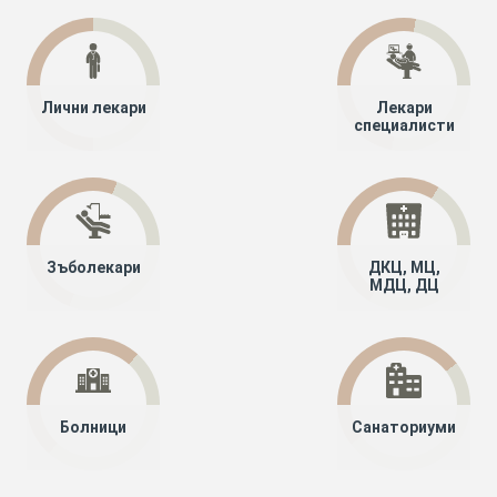
Лични лекари
Лекари
специалисти
Зъболекари
ДКЦ, МЦ,
МДЦ, ДЦ
Болници
Санаториуми