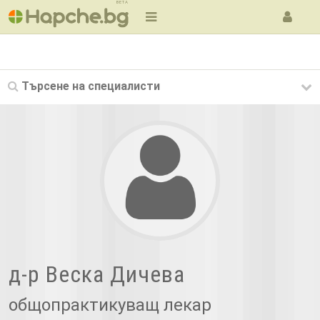
BETA
Търсене на
специалисти
д-р Веска Дичева
общопрактикуващ лекар