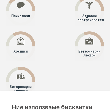
Психолози
Здравни
застрахователи
Хосписи
Ветеринарни
лекари
Ветеринарни
клиники
Ние използваме бисквитки
Хапче
Специалисти