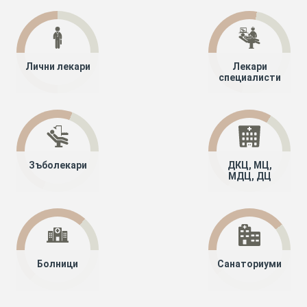
Лични лекари
Лекари
специалисти
Зъболекари
ДКЦ, МЦ,
МДЦ, ДЦ
Болници
Санаториуми