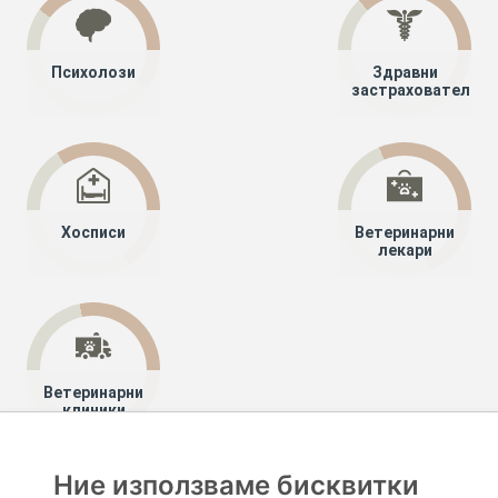
Психолози
Здравни
застрахователи
Хосписи
Ветеринарни
лекари
Ветеринарни
клиники
Ние използваме бисквитки
Хапче
Специалисти