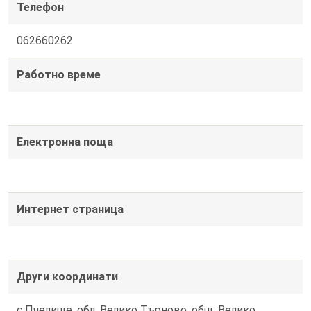
Телефон
062660262
Работно време
Електронна поща
Интернет страница
Други координати
с.Пчелище, обл. Велико Търново, общ. Велико