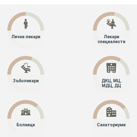
Лични лекари
Лекари
специалисти
Зъболекари
ДКЦ, МЦ,
МДЦ, ДЦ
Болници
Санаториуми