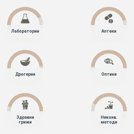
Лаборатории
Аптеки
Дрогерии
Оптики
Здравни
Неконв.
грижи
методи