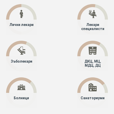
Лични лекари
Лекари
специалисти
Зъболекари
ДКЦ, МЦ,
МДЦ, ДЦ
Болници
Санаториуми