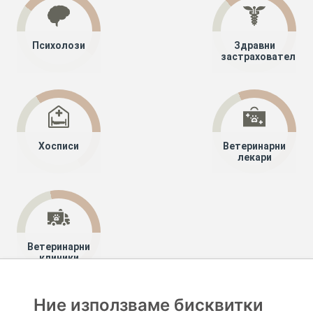
Психолози
Здравни
застрахователи
Хосписи
Ветеринарни
лекари
Ветеринарни
клиники
Ние използваме бисквитки
Хапче
Специалисти