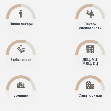
Лични лекари
Лекари
специалисти
Зъболекари
ДКЦ, МЦ,
МДЦ, ДЦ
Болници
Санаториуми