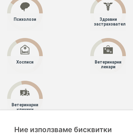
Психолози
Здравни
застрахователи
Хосписи
Ветеринарни
лекари
Ветеринарни
клиники
Ние използваме бисквитки
Хапче
Специалисти