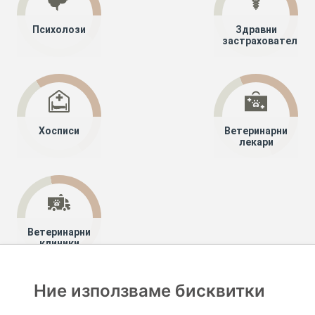
Психолози
Здравни
застрахователи
Хосписи
Ветеринарни
лекари
Ветеринарни
клиники
Ние използваме бисквитки
Хапче
Специалисти