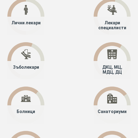
Лични лекари
Лекари
специалисти
Зъболекари
ДКЦ, МЦ,
МДЦ, ДЦ
Болници
Санаториуми