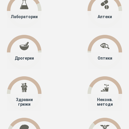
Лаборатории
Аптеки
Дрогерии
Оптики
Здравни
Неконв.
грижи
методи