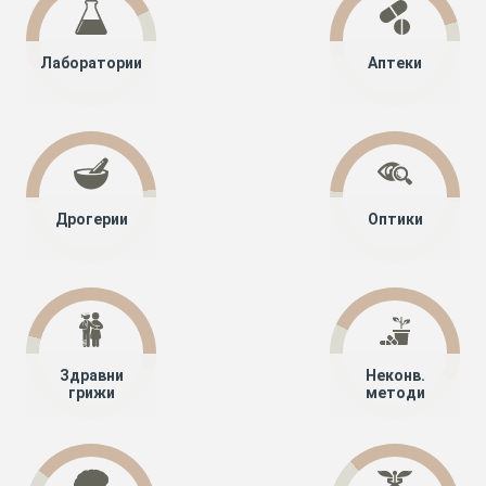
Лаборатории
Аптеки
Дрогерии
Оптики
Здравни
Неконв.
грижи
методи