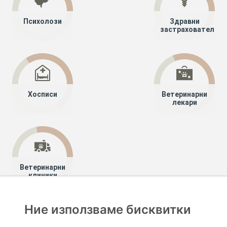
Психолози
Здравни
застрахователи
Хосписи
Ветеринарни
лекари
Ветеринарни
клиники
Ние използваме бисквитки
Хапче
Специалисти