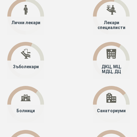
Лични лекари
Лекари
специалисти
Зъболекари
ДКЦ, МЦ,
МДЦ, ДЦ
Болници
Санаториуми