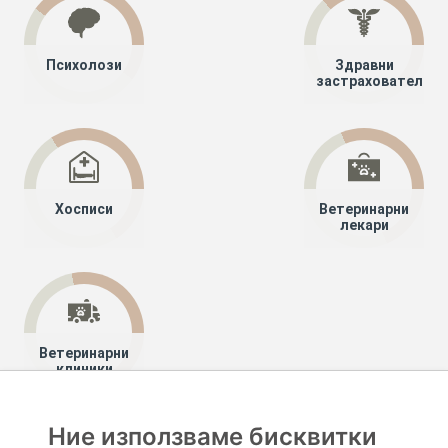
Психолози
Здравни
застрахователи
Хосписи
Ветеринарни
лекари
Ветеринарни
клиники
Ние използваме бисквитки
Хапче
Специалисти