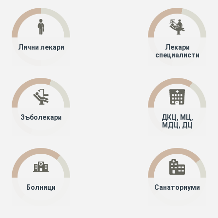
Лични лекари
Лекари
специалисти
Зъболекари
ДКЦ, МЦ,
МДЦ, ДЦ
Болници
Санаториуми