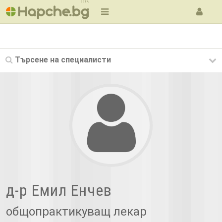
BETA
Търсене на
специалисти
д-р Емил Енчев
общопрактикуващ лекар