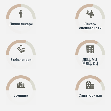
Лични лекари
Лекари
специалисти
Зъболекари
ДКЦ, МЦ,
МДЦ, ДЦ
Болници
Санаториуми