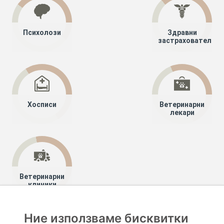
Психолози
Здравни
застрахователи
Хосписи
Ветеринарни
лекари
Ветеринарни
клиники
Ние използваме бисквитки
Хапче
Специалисти