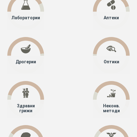
Лаборатории
Аптеки
Дрогерии
Оптики
Здравни
Неконв.
грижи
методи