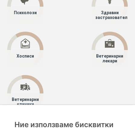
Психолози
Здравни
застрахователи
Хосписи
Ветеринарни
лекари
Ветеринарни
клиники
Ние използваме бисквитки
Хапче
Специалисти