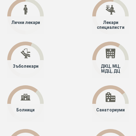
Лични лекари
Лекари
специалисти
Зъболекари
ДКЦ, МЦ,
МДЦ, ДЦ
Болници
Санаториуми