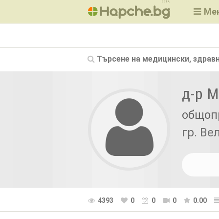
BETA
Ме
Търсене на
медицински, здравн
д-р 
общоп
гр. Ве
4393
0
0
0
0.00