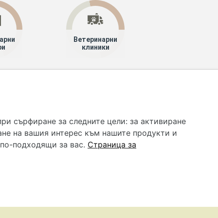
арни
Ветеринарни
ри
клиники
 услуга и НЕ осигурява диагноза и лечение. Hapche.bg
бавки. Информацията, публикувана в Hapche.bg, е
при сърфиране за следните цели:
за активиране
 при все че се полагат всички усилия за обновяване и
ане на вашия интерес към нашите продукти и
гностиката и самолечението могат да бъдат опасни за
като спешно, позвънете на денонощния безплатен
 по-подходящи за вас
.
Страница за
цинска помощ!
редпочитания за „бисквитки“
•
Контакти