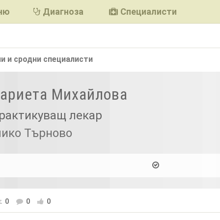
ню
Диагноза
Специалисти
и и сродни
специалисти
Мариета Михайлова
рактикуващ лекар
лико Търново
0
0
0