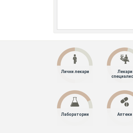
Лични лекари
Лекари
специали
Лаборатории
Аптеки