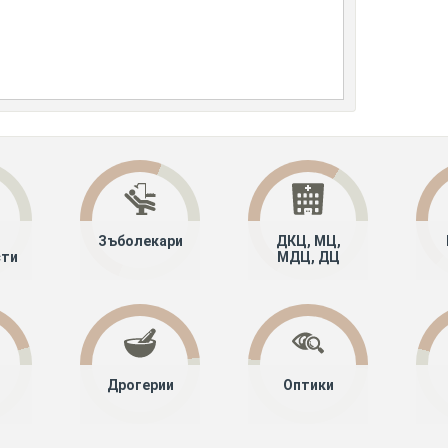
Зъболекари
ДКЦ, МЦ,
сти
МДЦ, ДЦ
Дрогерии
Оптики