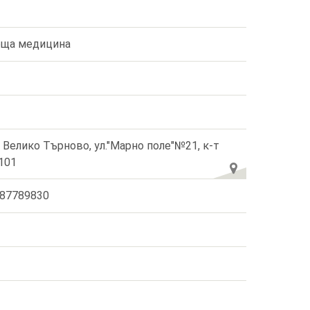
ща медицина
. Велико Търново, ул."Марно поле"№21, к-т
101
87789830