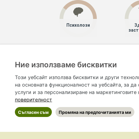
Психолози
З
заст
Хапче
Специалисти
Ние използваме бисквитки
Hapche.bg НЕ е медицински, зравен или сроден специа
НЕ препоръчва медицински и други здравни и сро
Този уебсайт използва бисквитки и други технол
предназначена да служи само и единствено за справоч
на основната функционалност на уебсайта
,
за да
допълване на данните и за коригиране на неточности
вашето здраве! При поява на симптом(и) на заб
услуги и за персонализиране на маркетинговите
общоевропейс
поверителност
Съгласен съм
Промяна на предпочитанията ми
©
2026 Hapche.bg
•
Общи условия
•
По