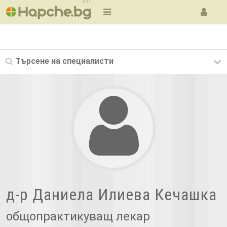
BETA
Търсене на
специалисти
д-р Даниела Илиева Кечашка
общопрактикуващ лекар