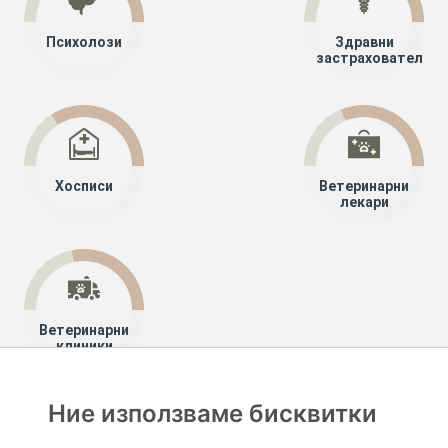
Психолози
Здравни
застрахователи
Хосписи
Ветеринарни
лекари
Ветеринарни
клиники
Ние използваме бисквитки
Хапче
Специалисти