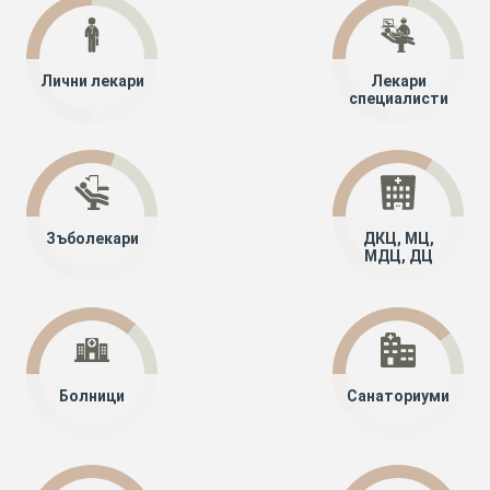
Лични лекари
Лекари
специалисти
Зъболекари
ДКЦ, МЦ,
МДЦ, ДЦ
Болници
Санаториуми