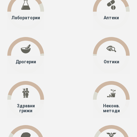
Лаборатории
Аптеки
Дрогерии
Оптики
Здравни
Неконв.
грижи
методи