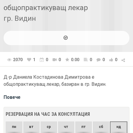
общопрактикуващ лекар
гр. Видин
2070
1
0
0
0.00
0
0
0
Д-р Даниела Костадинова Димитрова е
общопрактикуващ лекар, базиран в гр. Видин.
Повече
РЕЗЕРВАЦИЯ НА ЧАС ЗА КОНСУЛТАЦИЯ
пн
вт
ср
чт
пт
сб
нд