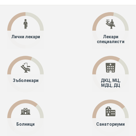
Лични лекари
Лекари
специалисти
Зъболекари
ДКЦ, МЦ,
МДЦ, ДЦ
Болници
Санаториуми