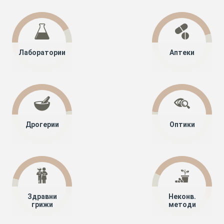
Лаборатории
Аптеки
Дрогерии
Оптики
Здравни
Неконв.
грижи
методи