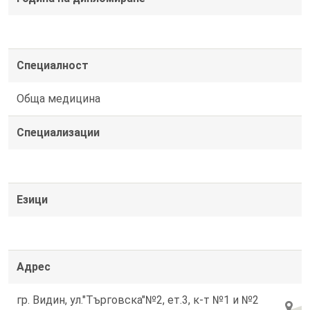
Специалност
Обща медицина
Специализации
Езици
Адрес
гр. Видин, ул."Търговска"№2, ет.3, к-т №1 и №2