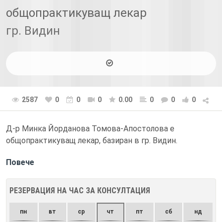
общопрактикуващ лекар
гр. Видин
2587
0
0
0
0.00
0
0
0
Д-р Минка Йорданова Томова-Апостолова е
общопрактикуващ лекар, базиран в гр. Видин.
Повече
РЕЗЕРВАЦИЯ НА ЧАС ЗА КОНСУЛТАЦИЯ
пн
вт
ср
чт
пт
сб
нд