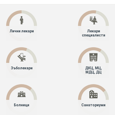
Лични лекари
Лекари
специалисти
Зъболекари
ДКЦ, МЦ,
МДЦ, ДЦ
Болници
Санаториуми