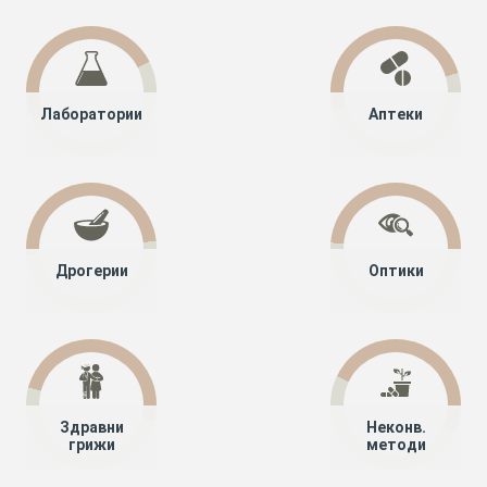
Лаборатории
Аптеки
Дрогерии
Оптики
Здравни
Неконв.
грижи
методи