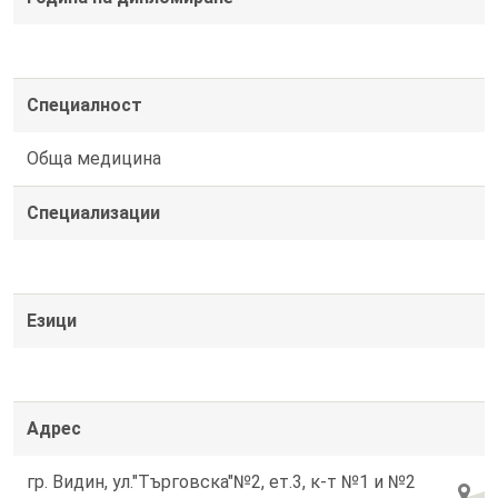
Специалност
Обща медицина
Специализации
Езици
Адрес
гр. Видин, ул."Търговска"№2, ет.3, к-т №1 и №2