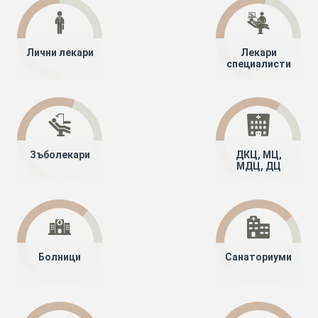
Лични лекари
Лекари
специалисти
Зъболекари
ДКЦ, МЦ,
МДЦ, ДЦ
Болници
Санаториуми