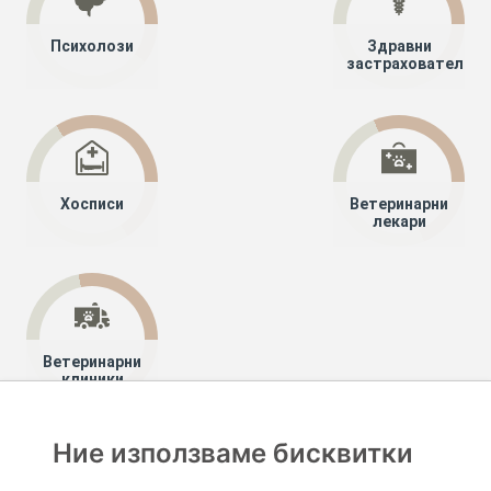
Психолози
Здравни
застрахователи
Хосписи
Ветеринарни
лекари
Ветеринарни
клиники
Ние използваме бисквитки
Хапче
Специалисти