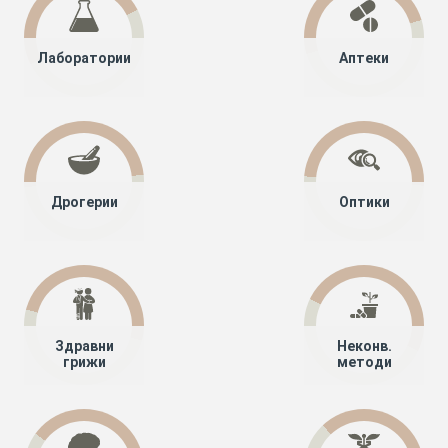
Лаборатории
Аптеки
Дрогерии
Оптики
Здравни
Неконв.
грижи
методи