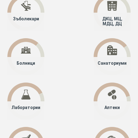
Зъболекари
ДКЦ, МЦ,
МДЦ, ДЦ
Болници
Санаториуми
Лаборатории
Аптеки