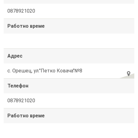
0878921020
Работно време
Адрес
с. Орешец, ул."Петко Ковача"№8
Телефон
0878921020
Работно време