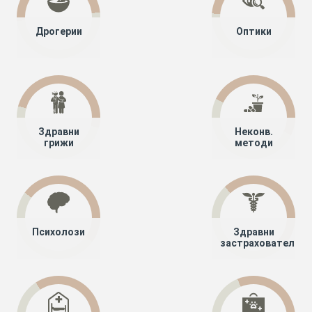
Дрогерии
Оптики
Здравни
Неконв.
грижи
методи
Психолози
Здравни
застрахователи