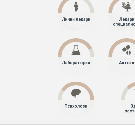
Лични лекари
Лекари
специали
Лаборатории
Аптеки
Психолози
З
заст
Хапче
Специалисти