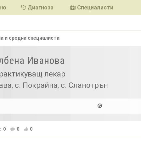
ню
Диагноза
Специалисти
и и сродни
специалисти
Албена Иванова
рактикуващ лекар
ава, с. Покрайна, с. Сланотрън
0
0
0