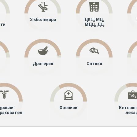
Зъболекари
ДКЦ, МЦ,
сти
МДЦ, ДЦ
Дрогерии
Оптики
дравни
Хосписи
Ветерин
рахователи
лека