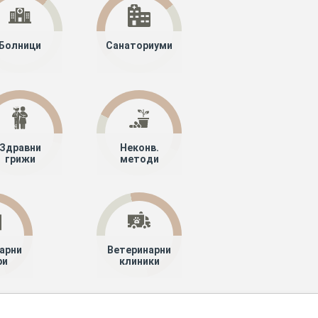
Болници
Санаториуми
Здравни
Неконв.
грижи
методи
арни
Ветеринарни
ри
клиники