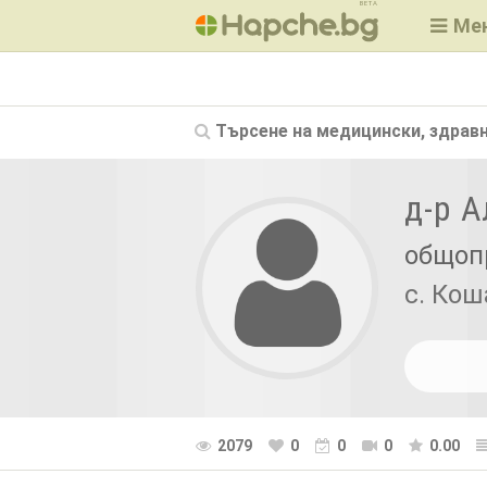
BETA
Ме
Търсене на
медицински, здравн
д-р 
общоп
с. Кош
2079
0
0
0
0.00