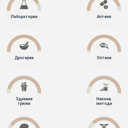
Лаборатории
Аптеки
Дрогерии
Оптики
Здравни
Неконв.
грижи
методи