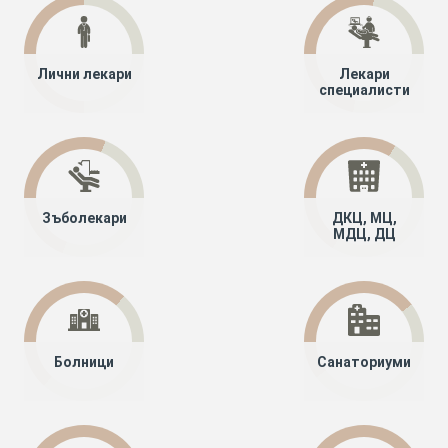
Лични лекари
Лекари
специалисти
Зъболекари
ДКЦ, МЦ,
МДЦ, ДЦ
Болници
Санаториуми