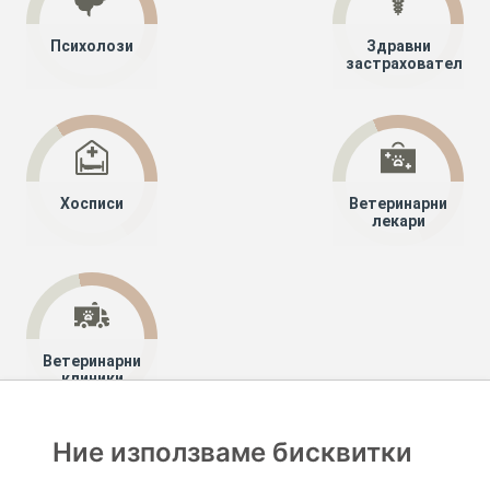
Психолози
Здравни
застрахователи
Хосписи
Ветеринарни
лекари
Ветеринарни
клиники
Ние използваме бисквитки
Хапче
Специалисти