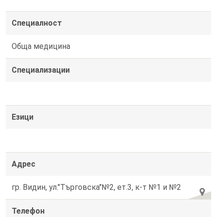
Специалност
Обща медицина
Специализации
Езици
Адрес
гр. Видин, ул."Търговска"№2, ет.3, к-т №1 и №2
Телефон