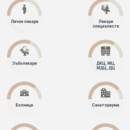
Лични лекари
Лекари
специалисти
Зъболекари
ДКЦ, МЦ,
МДЦ, ДЦ
Болници
Санаториуми