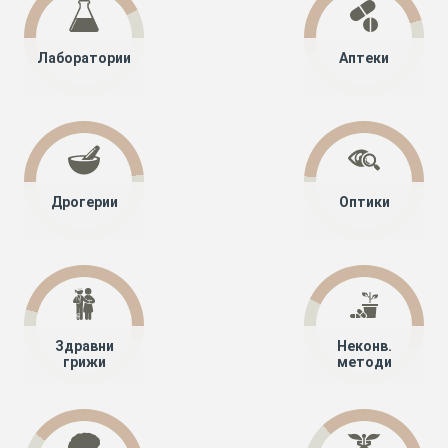
Лаборатории
Аптеки
Дрогерии
Оптики
Здравни
Неконв.
грижи
методи